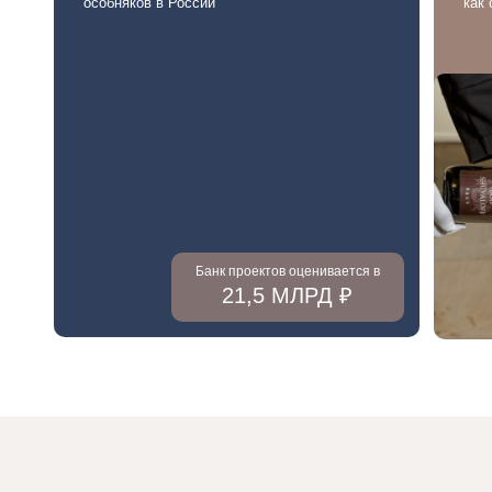
особняков в России
как
Банк проектов оценивается в
21,5 МЛРД ₽