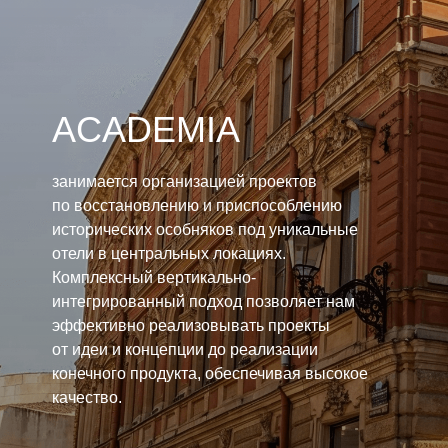
Выражаю согласие на обработку персональных данных в соответствии
с
Политикой по обработке персональных данных
УЗНАТЬ СТОИМОСТЬ
ACADEMIA
занимается организацией проектов
по восстановлению и приспособлению
исторических особняков под уникальные
отели в центральных локациях.
Комплексный вертикально-
интегрированный подход позволяет нам
эффективно реализовывать проекты
от идеи и концепции до реализации
конечного продукта, обеспечивая высокое
качество.